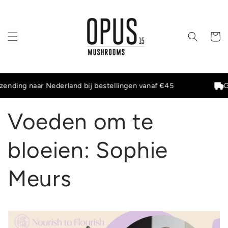
Meteen
naar de
content
Winkelwa
ding naar Nederland bij bestellingen vanaf €45
Grat
Voeden om te
bloeien: Sophie
Meurs