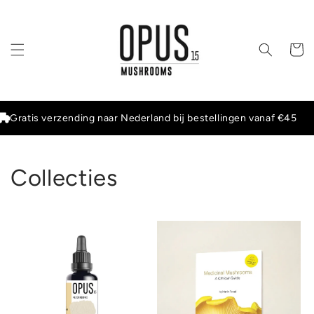
Meteen
naar de
content
Winkelwa
Gratis verzending naar Nederland bij bestellingen vanaf €45
Collecties