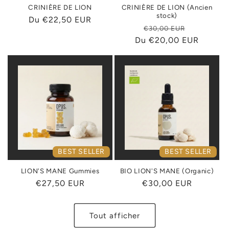
CRINIÈRE DE LION
CRINIÈRE DE LION (Ancien
stock)
Prix
Du €22,50 EUR
Prix
Prix
€30,00 EUR
habituel
Du €20,00 EUR
habituel
promotio
BEST SELLER
BEST SELLER
LION'S MANE Gummies
BIO LION'S MANE (Organic)
Prix
€27,50 EUR
Prix
€30,00 EUR
habituel
habituel
Tout afficher