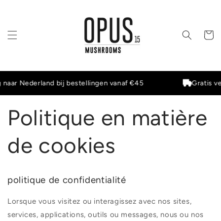
et
passer
au
contenu
Panier
rland bij bestellingen vanaf €45
Gratis verzending 
Politique en matière
de cookies
politique de confidentialité
Lorsque vous visitez ou interagissez avec nos sites,
services, applications, outils ou messages, nous ou nos