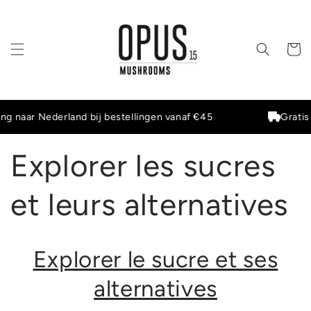
et
passer
au
contenu
Panier
aar Nederland bij bestellingen vanaf €45
Gratis ver
Explorer les sucres
et leurs alternatives
Explorer le sucre et ses
alternatives