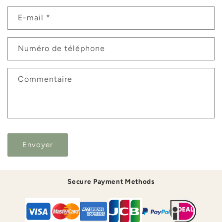
r
E-mail
*
m
u
Numéro de téléphone
l
a
i
Commentaire
r
e
d
e
Envoyer
c
o
n
Secure Payment Methods
t
a
c