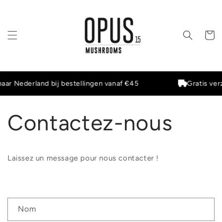
et
passer
au
contenu
Panier
aar Nederland bij bestellingen vanaf €45
Gratis ver
Contactez-nous
Laissez un message pour nous contacter !
F
Nom
o