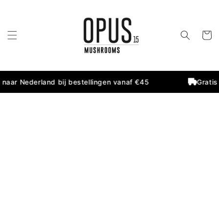
et
passer
au
contenu
Panier
naar Nederland bij bestellingen vanaf €45
Gratis 